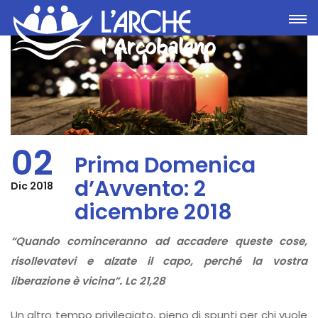
Toggle
02
Prima Domenica
d’Avvento: 2
Dic 2018
dicembre 2018
“Quando cominceranno ad accadere queste cose,
risollevatevi e alzate il capo, perché la vostra
liberazione è vicina”. Lc 21,28
Un altro tempo privilegiato, pieno di spunti per chi vuole