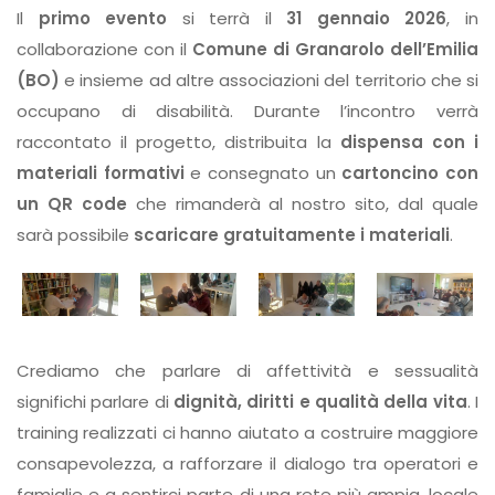
Il
primo evento
si terrà il
31 gennaio 2026
, in
collaborazione con il
Comune di Granarolo dell’Emilia
(BO)
e insieme ad altre associazioni del territorio che si
occupano di disabilità. Durante l’incontro verrà
raccontato il progetto, distribuita la
dispensa con i
materiali formativi
e consegnato un
cartoncino con
un QR code
che rimanderà al nostro sito, dal quale
sarà possibile
scaricare gratuitamente i materiali
.
Crediamo che parlare di affettività e sessualità
significhi parlare di
dignità, diritti e qualità della vita
. I
training realizzati ci hanno aiutato a costruire maggiore
consapevolezza, a rafforzare il dialogo tra operatori e
famiglie e a sentirci parte di una rete più ampia, locale