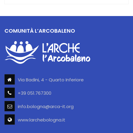
COMUNITÀ L’ARCOBALENO
Via Badini, 4 - Quarto Inferiore
+39 051.767300
info.bologna@arca-it.org
www.larchebologna.it