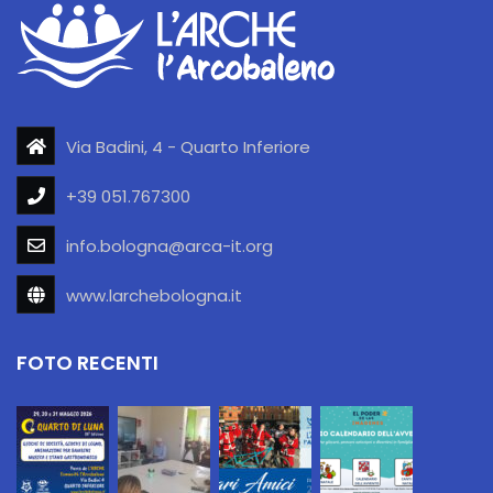
Via Badini, 4 - Quarto Inferiore
+39 051.767300
info.bologna@arca-it.org
www.larchebologna.it
FOTO RECENTI