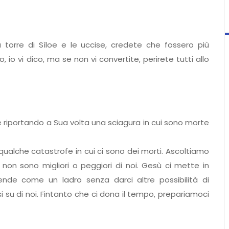
la torre di Sìloe e le uccise, credete che fossero più
, io vi dico, ma se non vi convertite, perirete tutti allo
e riportando a Sua volta una sciagura in cui sono morte
ualche catastrofe in cui ci sono dei morti. Ascoltiamo
non sono migliori o peggiori di noi. Gesù ci mette in
ende come un ladro senza darci altre possibilità di
i su di noi. Fintanto che ci dona il tempo, prepariamoci