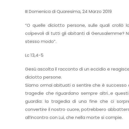
III Domenica di Quaresima, 24 Marzo 2019
“O quelle diciotto persone, sulle quali crollò 
colpevoli di tutti gli abitanti di Gerusalemme? No
stesso modo”.
Lc 13,4-5
Gesù ascolta il racconto di un eccidio e reagisc
diciotto persone.
Siamo ormai abituati a sentire che è successo q
tragedie che riguardano sempre altri…e questi 
guardia: la tragedia di una fine che ci sorpr
convertire il nostro cuore, potrebbero abbatters
all’incontro con Lui, che nella morte si compie.