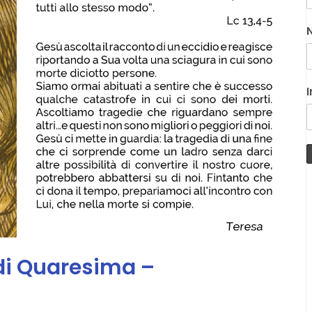
I
di Quaresima –