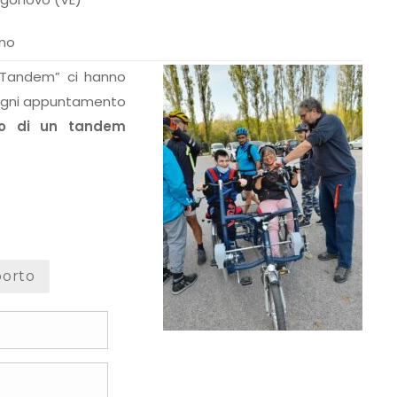
uno
n Tandem” ci hanno
d ogni appuntamento
sto di un tandem
porto