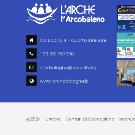
Via Badini, 4 - Quarto Inferiore
+39 051.767300
info.bologna@arca-it.org
www.larchebologna.it
@2024 - L’Arche - Comunità l’Arcobaleno – Impresa