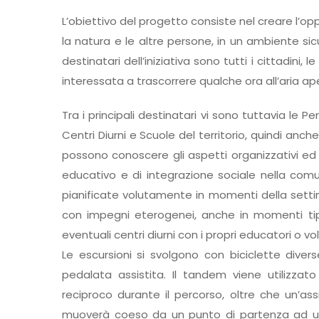
L’obiettivo del progetto consiste nel creare l’op
la natura e le altre persone, in un ambiente sicur
destinatari dell’iniziativa sono tutti i cittadini, 
interessata a trascorrere qualche ora all’aria ap
Tra i principali destinatari vi sono tuttavia le 
Centri Diurni e Scuole del territorio, quindi an
possono conoscere gli aspetti organizzativi ed
educativo e di integrazione sociale nella comun
pianificate volutamente in momenti della settim
con impegni eterogenei, anche in momenti tipi
eventuali centri diurni con i propri educatori o vol
Le escursioni si svolgono con biciclette dive
pedalata assistita. Il tandem viene utilizzat
reciproco durante il percorso, oltre che un’as
muoverà coeso da un punto di partenza ad un