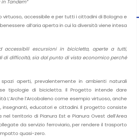
 in Tandem”
irtuoso, accessibile e per tutti i cittadini di Bologna e
enessere all’aria aperta in cui la diversità viene intesa
accessibili escursioni in bicicletta, aperte a tutti,
di di difficoltà, sia dal punto di vista economico perché
 spazi aperti, prevalentemente in ambienti naturali
erse tipologie di bicicletta. Il Progetto intende dare
unità L’Arche l’Arcobaleno come esempio virtuoso, anche
o, insegnanti, educatori e cittadini. Il progetto consiste
a nel territorio di Pianura Est e Pianura Ovest dell’Area
llegate da servizio ferroviario, per rendere il trasporto
 impatto quasi-zero.