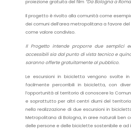
proiezione gratuita del film
“Da Bologna a Roma
Il progetto è rivolto alla comunità come esempio v
dei comuni dell’area metropolitana a favore del b
come valore condiviso.
Il Progetto intende proporre due semplici ed 
accessibili sia dal punto di vista tecnico e quin
saranno offerte gratuitamente al pubblico.
Le escursioni in bicicletta vengono svolte in
facilmente percorribili in bicicletta, con div
l’opportunità al territorio di conoscere la Com
e soprattutto per altri centri diurni del territori
nella realizzazione di due escursioni in biciclett
Metropolitana di Bologna, in aree naturali ben co
delle persone e delle biciclette sostenibile e ad