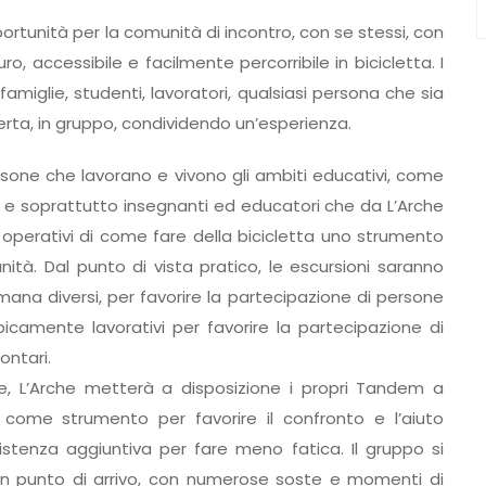
portunità per la comunità di incontro, con se stessi, con
o, accessibile e facilmente percorribile in bicicletta. I
le famiglie, studenti, lavoratori, qualsiasi persona che sia
erta, in gruppo, condividendo un’esperienza.
Persone che lavorano e vivono gli ambiti educativi, come
che e soprattutto insegnanti ed educatori che da L’Arche
 operativi di come fare della bicicletta uno strumento
ità. Dal punto di vista pratico, le escursioni saranno
ana diversi, per favorire la partecipazione di persone
camente lavorativi per favorire la partecipazione di
ontari.
rse, L’Arche metterà a disposizione i propri Tandem a
o come strumento per favorire il confronto e l’aiuto
sistenza aggiuntiva per fare meno fatica. Il gruppo si
 punto di arrivo, con numerose soste e momenti di