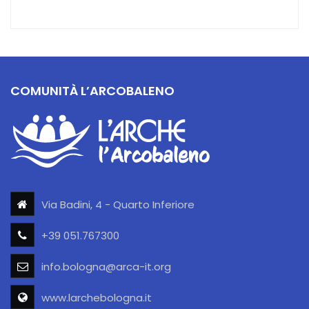
COMUNITÀ L’ARCOBALENO
Via Badini, 4 - Quarto Inferiore
+39 051.767300
info.bologna@arca-it.org
www.larchebologna.it