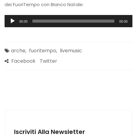
dei FuoriTempo con Bianco Natale:
Audio
00:00
00:00
Player
arche
fuoritempo
livemusic
,
,
Facebook
Twitter
Iscriviti Alla Newsletter