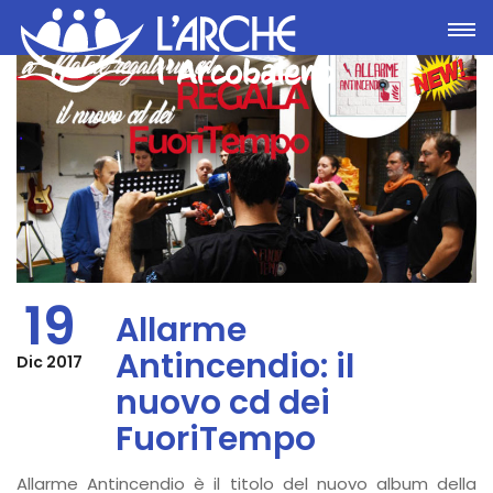
Toggle
19
Allarme
Antincendio: il
Dic 2017
nuovo cd dei
FuoriTempo
Allarme Antincendio è il titolo del nuovo album della