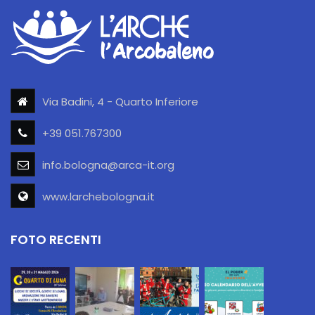
Via Badini, 4 - Quarto Inferiore
+39 051.767300
info.bologna@arca-it.org
www.larchebologna.it
FOTO RECENTI