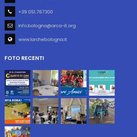
+39 051.767300
info.bologna@arca-it.org
www.larchebologna.it
FOTO RECENTI