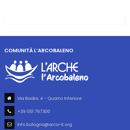
COMUNITÀ L’ARCOBALENO
Via Badini, 4 - Quarto Inferiore
+39 051.767300
info.bologna@arca-it.org