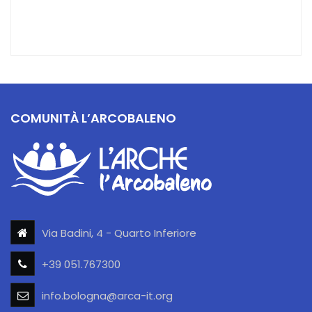
COMUNITÀ L’ARCOBALENO
Via Badini, 4 - Quarto Inferiore
+39 051.767300
info.bologna@arca-it.org