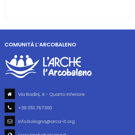
COMUNITÀ L’ARCOBALENO
Via Badini, 4 - Quarto Inferiore
+39 051.767300
info.bologna@arca-it.org
www.larchebologna.it