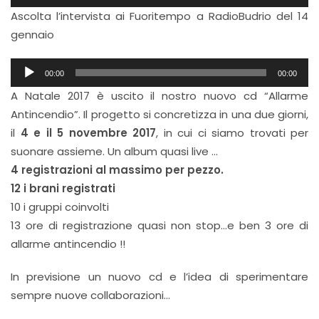
Player
Ascolta l’intervista ai Fuoritempo a RadioBudrio del 14
gennaio
Audio
00:00
00:00
Player
A Natale 2017 è uscito il nostro nuovo cd “Allarme
Antincendio”. Il progetto si concretizza in una due giorni,
il
4 e il 5 novembre 2017
, in cui ci siamo trovati per
suonare assieme. Un album quasi live …
4 registrazioni al massimo per pezzo.
12 i brani registrati
10 i gruppi coinvolti
13 ore di registrazione quasi non stop…e ben 3 ore di
allarme antincendio !!
In previsione un nuovo cd e l’idea di sperimentare
sempre nuove collaborazioni…