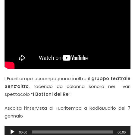
I Fuoritempo accompagnano inoltre il
gruppo teatrale
Senz’altro
, facendo da colonna sonora nei vari
spettacolo “
I Bottoni del Re
”.
Ascolta l’intervista ai Fuoritempo a RadioBudrio del 7
gennaio
Audio
00:00
00:00