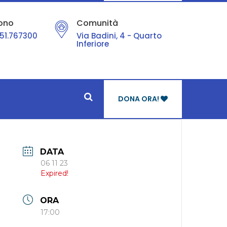
ono
Comunità
51.767300
Via Badini, 4 - Quarto
Inferiore
DONA ORA!
DATA
06 11 23
Expired!
ORA
17:00