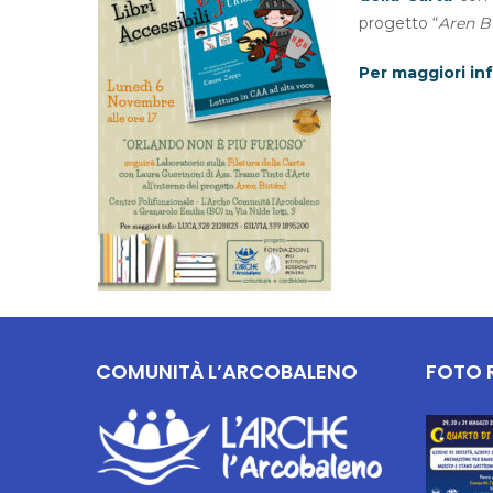
progetto “
Aren B
Per maggiori in
COMUNITÀ L’ARCOBALENO
FOTO 