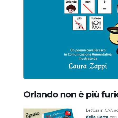
Orlando non è più fur
Lettura in CAA ad
della Carta
co