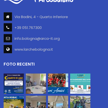
Via Badini, 4 - Quarto Inferiore
+39 051.767300
info.bologna@arca-it.org
www.larchebologna.it
FOTO RECENTI